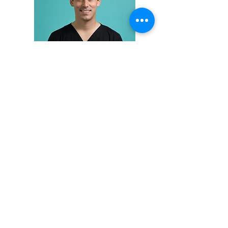
CV
Dr. Alfredo Noguera
Cirujano Maxilofacial
CV
Dra. Christel Ojeda