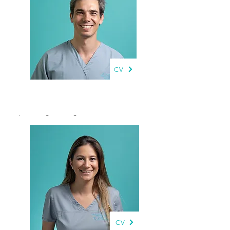
CV
Dr. Pablo Llorens
Implantologia, Cirugía Y Rehabilitación Oral
CV