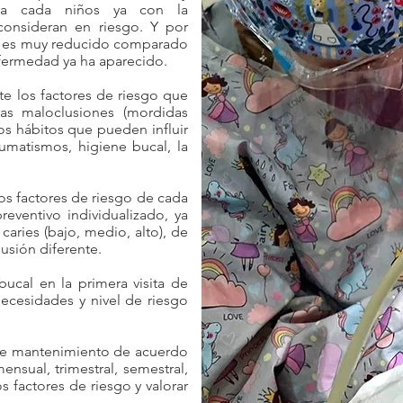
ara cada niños ya con la
onsideran en riesgo. Y por
ias es muy reducido comparado
nfermedad ya ha aparecido.
te los factores de riesgo que
las maloclusiones (mordidas
los hábitos que pueden influir
raumatismos, higiene bucal, la
los factores de riesgo de cada
eventivo individualizado, ya
caries (bajo, medio, alto), de
usión diferente.
bucal en la primera visita de
necesidades y nivel de riesgo
de mantenimiento de acuerdo
ensual, trimestral, semestral,
s factores de riesgo y valorar