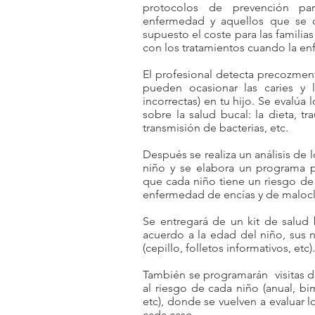
protocolos de prevención p
enfermedad y aquellos que se c
supuesto el coste para las famil
con los tratamientos cuando la e
El profesional detecta precozmen
pueden ocasionar las caries y 
incorrectas) en tu hijo. Se evalúa 
sobre la salud bucal: la dieta, t
transmisión de bacterias, etc.
Después se realiza un análisis de 
niño y se elabora un programa pr
que cada niño tiene un riesgo de 
enfermedad de encías y de malocl
Se entregará de un kit de salud 
acuerdo a la edad del niño, sus 
(cepillo, folletos informativos, etc).
También se programarán visitas 
al riesgo de cada niño (anual, bim
etc), donde se vuelven a evaluar lo
cada caso