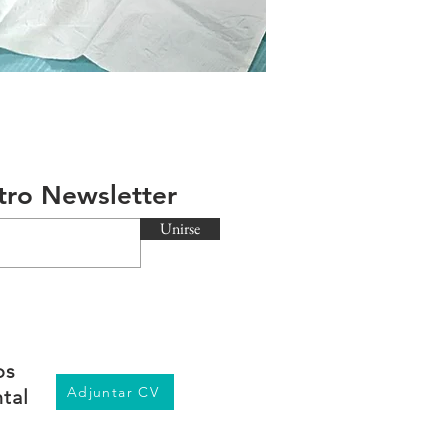
tro Newsletter
Unirse
os
Adjuntar CV
tal