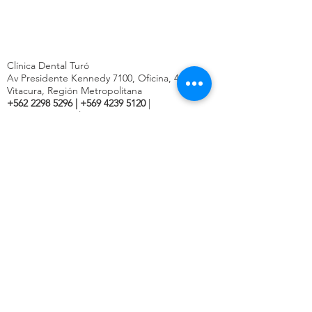
Clínica Dental Turó
Av Presidente Kennedy 7100, Oficina, 404,
Vitacura, Región Metropolitana
+562 2298 5296
|
+569 4239 5120
|
contacto@turo.cl
Entretención
Suscríbete a Nuestro Newsletter
Unirse