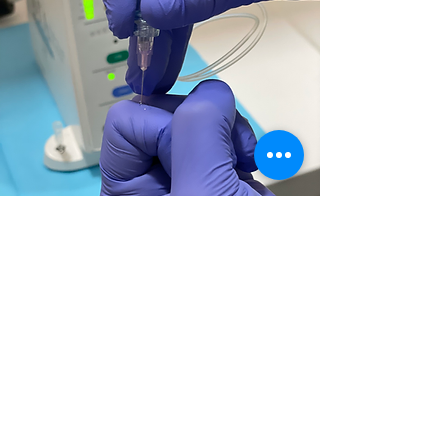
Ventajas
1. Administración indolora de la
anestesia.
2. Control permanente del flujo de la
anestesia.
3. Configuración programada para
diferentes tipos de inyecciones (PDLA,