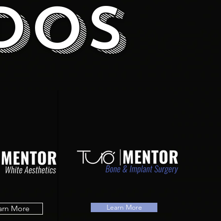
dos
Learn More
arn More