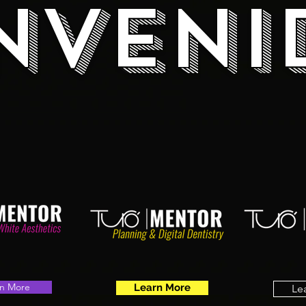
nveni
rn More
Learn More
Le