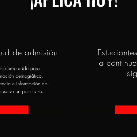
itud de admisión
Estudiante
a continu
esté preparado para
si
ormación demográfica,
dencia e información de
eresado en postularse.