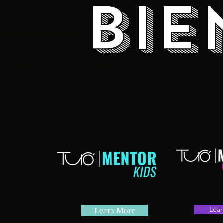
bie
Lea
Learn More